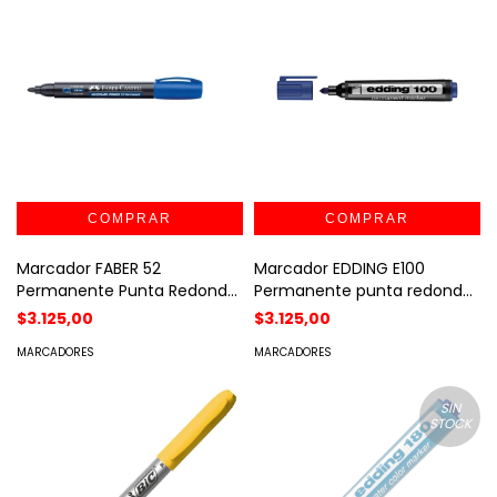
Marcador FABER 52
Marcador EDDING E100
Permanente Punta Redonda
Permanente punta redonda
Azul
Azul
$3.125,00
$3.125,00
MARCADORES
MARCADORES
SIN
STOCK