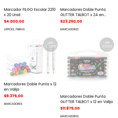
Marcador FILGO Escolar 2210
Marcadores Doble Punta
x 20 Unid
GLITTER TALBOT x 24 en
Valija Plastica
$4.000,00
$23.250,00
LÁPICES, FIBRAS
MARCADORES
SIN
SIN
STOCK
STOCK
Marcadores Doble Punta x 12
en Valija
$9.375,00
Marcadores Doble Punta
GLITTER TALBOT x 12 en Valija
MARCADORES
$11.875,00
MARCADORES