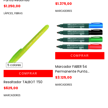
$1.375,00
$1.250,00
MARCADORES
LÁPICES, FIBRAS
5 colores
Marcador FABER 54
Permanente Punta
COMPRAR
Chanfleada por unidad
$3.125,00
Resaltador TALBOT T50
MARCADORES
$625,00
MARCADORES