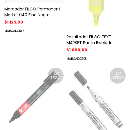
Marcador FILGO Permanent
Marker 040 Fino Negro
$1.125,00
MARCADORES
Resaltador FILGO TEXT
MARKET Punta Biselada
Amarllo Fluo
$1.000,00
MARCADORES
SIN
SIN
STOCK
STOCK