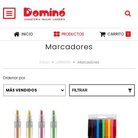
0
INICIO
PRODUCTOS
CARRITO
Marcadores
Inicio
-
LIBRERÍA
-
Marcadores
Ordenar por
FILTRAR