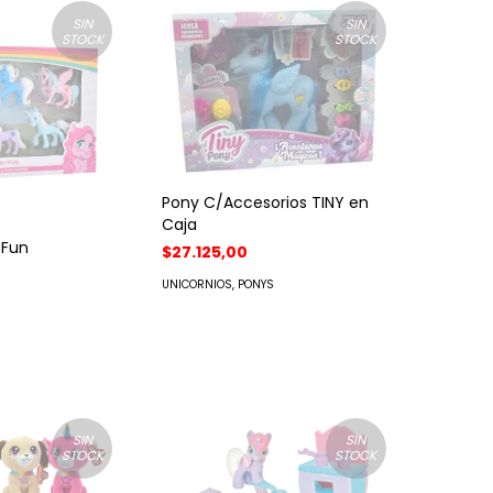
SIN
SIN
STOCK
STOCK
Pony C/Accesorios TINY en
Caja
 Fun
$27.125,00
UNICORNIOS, PONYS
S
SIN
SIN
STOCK
STOCK