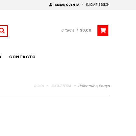
CREAR CUENTA
-
INICIAR SESIÓN
0
Items
|
$0,00
A
CONTACTO
Inicio
-
JUGUETERÍA
-
Unicornios, Ponys