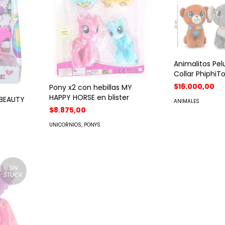
Animalitos Pe
Collar PhiphiT
$16.000,00
Pony x2 con hebillas MY
HAPPY HORSE en blister
 BEAUTY
ANIMALES
$8.875,00
UNICORNIOS, PONYS
SIN
STOCK