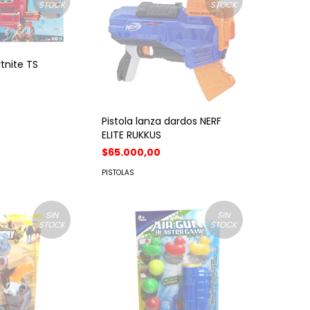
STOCK
STOCK
rtnite TS
Pistola lanza dardos NERF
ELITE RUKKUS
$65.000,00
PISTOLAS
SIN
SIN
STOCK
STOCK