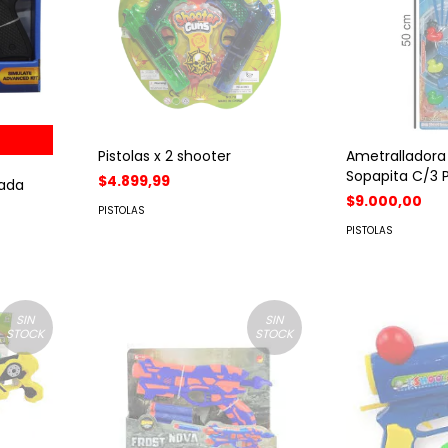
Pistolas x 2 shooter
Ametralladora
Sopapita C/3 P
$4.899,99
nada
$9.000,00
PISTOLAS
PISTOLAS
SIN
SIN
STOCK
STOCK