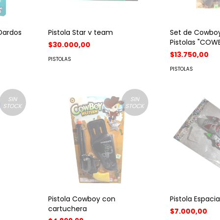
 Dardos
Pistola Star v team
Set de Cowbo
Pistolas "COWB
$30.000,00
$13.750,00
PISTOLAS
PISTOLAS
SIN
SIN
STOCK
STOCK
Pistola Cowboy con
Pistola Espacial
cartuchera
$7.000,00