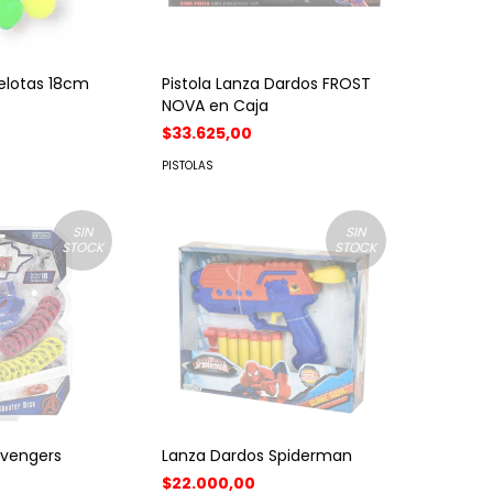
pelotas 18cm
Pistola Lanza Dardos FROST
NOVA en Caja
$33.625,00
PISTOLAS
SIN
SIN
STOCK
STOCK
Avengers
Lanza Dardos Spiderman
$22.000,00