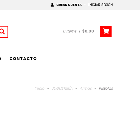
CREAR CUENTA
-
INICIAR SESIÓN
0
Items
|
$0,00
A
CONTACTO
Inicio
-
JUGUETERÍA
-
Armas
-
Pistolas