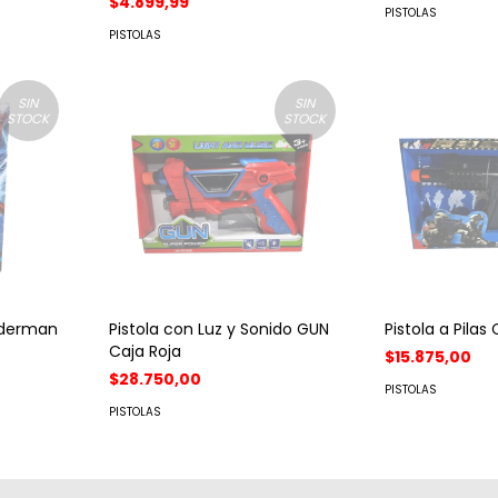
$4.899,99
PISTOLAS
PISTOLAS
SIN
SIN
STOCK
STOCK
piderman
Pistola con Luz y Sonido GUN
Pistola a Pila
Caja Roja
$15.875,00
$28.750,00
PISTOLAS
PISTOLAS