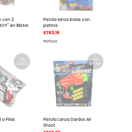
y con 2
Pistola lanza bolas con
OY" en Blister
patitos
$763,19
PISTOLAS
SIN
SIN
STOCK
STOCK
 a Pilas
Pistola Lanza Dardos Air
Shoot