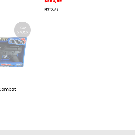
$863,99
PISTOLAS
SIN
STOCK
s Combat