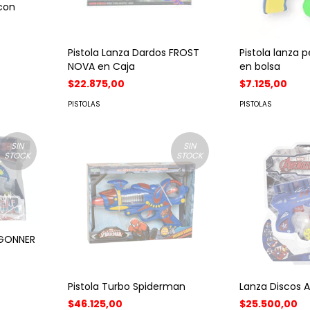
 con
Pistola Lanza Dardos FROST
Pistola lanza 
NOVA en Caja
en bolsa
$22.875,00
$7.125,00
PISTOLAS
PISTOLAS
SIN
SIN
STOCK
STOCK
 GONNER
Pistola Turbo Spiderman
Lanza Discos 
$46.125,00
$25.500,00