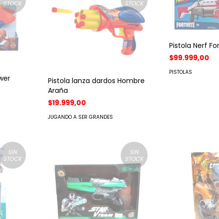
STOCK
STOCK
Pistola Nerf Fo
$99.999,00
PISTOLAS
wer
Pistola lanza dardos Hombre
Araña
$19.999,00
JUGANDO A SER GRANDES
SIN
SIN
STOCK
STOCK