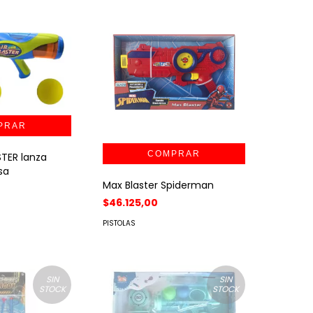
STER lanza
sa
Max Blaster Spiderman
$46.125,00
PISTOLAS
SIN
SIN
STOCK
STOCK