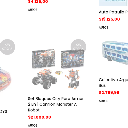
$4.125,00
AUTOS
Auto Patrulla P
$19.125,00
AUTOS
SIN
SIN
STOCK
STOCK
Colectivo Arge
Bus
$2.759,99
Set Bloques City Para Armar
AUTOS
2 En 1 Camion Monster A
Robot
TOYS
$21.000,00
AUTOS