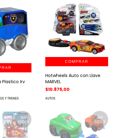
Hotwheels Auto con Llave
 Plastico Irv
MARVEL
$10.875,00
ES Y TRENES
AUTOS
SIN
SIN
STOCK
STOCK