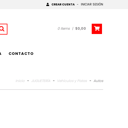
CREAR CUENTA
-
INICIAR SESIÓN
0
Items
|
$0,00
A
CONTACTO
Inicio
-
JUGUETERÍA
-
Vehículos y Pistas
-
Autos