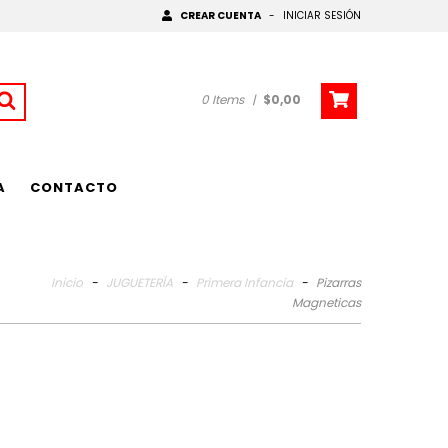
CREAR CUENTA
-
INICIAR SESIÓN
0
Items
|
$0,00
A
CONTACTO
Inicio
-
JUGUETERÍA
-
Primera Infancia
-
Pizarras
Magneticas