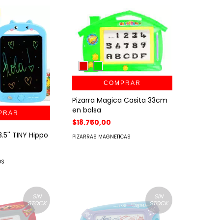
COMPRAR
Pizarra Magica Casita 33cm
en bolsa
$18.750,00
8.5'' TINY Hippo
PIZARRAS MAGNETICAS
OS
SIN
SIN
STOCK
STOCK