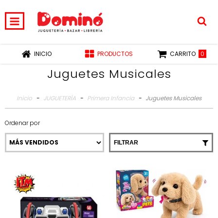
0
INICIO
PRODUCTOS
CARRITO
Juguetes Musicales
Inicio
-
JUGUETERÍA
-
Primera Infancia
-
Juguetes Musicales
Ordenar por
FILTRAR