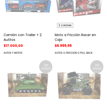
2 colores
Camión con Trailer + 2
Moto a Fricción Racer en
Autitos
Caja
$17.000,00
$6.999,99
AUTOS Y MOTOS
AUTOS A FRICCION O PULL BACK
SIN
SIN
STOCK
STOCK