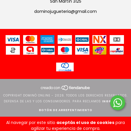
San Martín 3125
dominojugueteria@gmail.com
COPYRIGHT DOMINÓ ONLINE - 2026. TODOS LOS DERECHOS RESERVADOS.
DEFENSA DE LAS Y LOS CONSUMIDORES. PARA RECLAMOS
INGRESÁ ACÁ.
BOTÓN DE ARREPENTIMIENTO
Al navegar por este sitio
aceptás el uso de cookies
para
agilizar tu experiencia de compra.