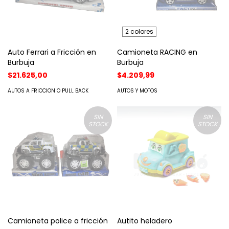
2 colores
Auto Ferrari a Fricción en
Camioneta RACING en
Burbuja
Burbuja
$21.625,00
$4.209,99
AUTOS A FRICCION O PULL BACK
AUTOS Y MOTOS
SIN
SIN
STOCK
STOCK
Camioneta police a fricción
Autito heladero