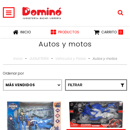
0
INICIO
PRODUCTOS
CARRITO
Autos y motos
Inicio
-
JUGUETERÍA
-
Vehículos y Pistas
-
Autos y motos
Ordenar por
FILTRAR