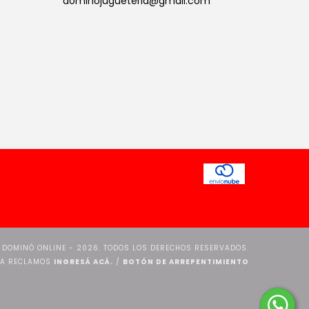
dominojugueteria@gmail.com
 DOMINÓ ONLINE - 2026. TODOS LOS DERECHOS RESERVADOS.
RA RECLAMOS
INGRESÁ ACÁ.
/
BOTÓN DE ARREPENTIMIENTO