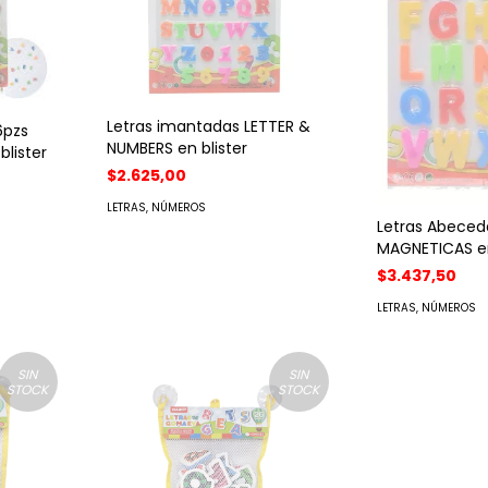
Letras imantadas LETTER &
6pzs
NUMBERS en blister
lister
$2.625,00
LETRAS, NÚMEROS
Letras Abeceda
MAGNETICAS en
$3.437,50
LETRAS, NÚMEROS
SIN
SIN
STOCK
STOCK