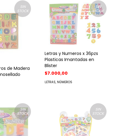
SIN
SIN
STOCK
STOCK
Letras y Numeros x 36pzs
Plasticas Imantadas en
Blister
ros de Madera
$7.000,00
mosellado
LETRAS, NÚMEROS
SIN
SIN
STOCK
STOCK