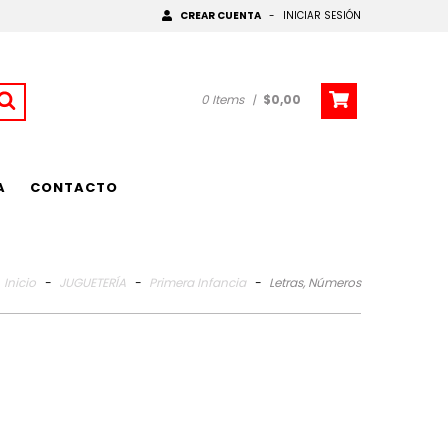
CREAR CUENTA
-
INICIAR SESIÓN
0
Items
|
$0,00
A
CONTACTO
Inicio
-
JUGUETERÍA
-
Primera Infancia
-
Letras, Números