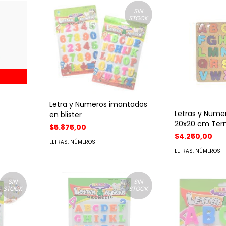
SIN
STOCK
Letra y Numeros imantados
Letras y Nume
en blister
20x20 cm Ter
$5.875,00
$4.250,00
LETRAS, NÚMEROS
LETRAS, NÚMEROS
SIN
SIN
STOCK
STOCK