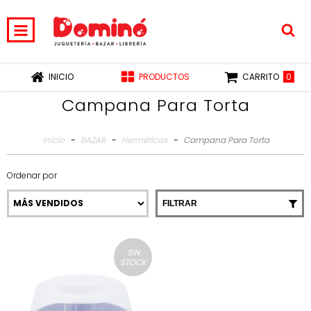
0
INICIO
PRODUCTOS
CARRITO
Campana Para Torta
Inicio
-
BAZAR
-
Herméticos
-
Campana Para Torta
Ordenar por
FILTRAR
SIN
STOCK