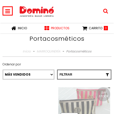
0
INICIO
PRODUCTOS
CARRITO
Portacosméticos
Inicio
-
MARROQUINERÍA
-
Portacosméticos
Ordenar por
FILTRAR
SIN
STOCK